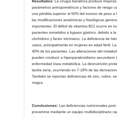
Resultados:
La cirugía bariátrica produce mejoras 
parámetros antropométricos y factores de riesgo c
una pérdida superior al 50% del exceso de peso a 
las modificaciones anatómicas y fisiológicas genera
importantes. El déficit de vitamina B12 ocurre en 
pacientes sometidos a bypass gástrico, debido a la
clorhídrico y factor intrínseco. La deficiencia de hi
casos, principalmente en mujeres en edad fértil. L
40% de los pacientes. Las alteraciones del metabol
pueden conducir a hiperparatiroidismo secundario 
enfermedad ósea metabólica. La desnutrición prote
tardía seria, ocurriendo en 7-18% de las derivacion
También se reportan deficiencias de zinc, cobre, s
magra.
Conclusiones:
Las deficiencias nutricionales post
prevenirse mediante un equipo multidisciplinario c