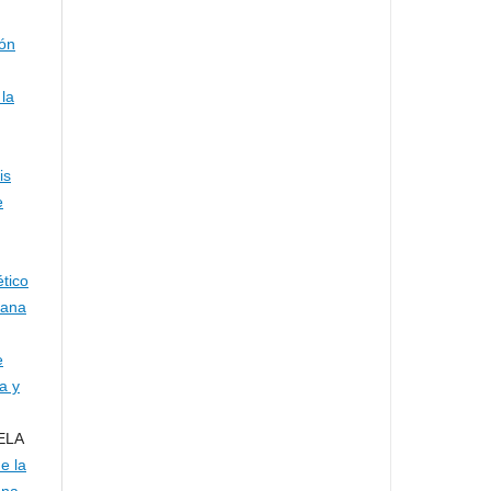
ión
 la
is
e
tico
iana
e
a y
ELA
e la
ana