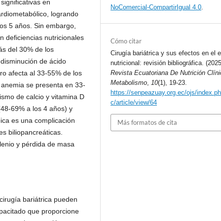
significativas en
NoComercial-CompartirIgual 4.0
.
ardiometabólico, logrando
los 5 años. Sin embargo,
n deficiencias nutricionales
Cómo citar
más del 30% de los
Cirugía bariátrica y sus efectos en el 
 disminución de ácido
nutricional: revisión bibliográfica. (2025
erro afecta al 33-55% de los
Revista Ecuatoriana De Nutrición Clín
Metabolismo
,
10
(1), 19-23.
a anemia se presenta en 33-
https://senpeazuay.org.ec/ojs/index.ph
ismo de calcio y vitamina D
c/article/view/64
(48-69% a los 4 años) y
ica es una complicación
Más formatos de cita
es biliopancreáticas.
elenio y pérdida de masa
-cirugía bariátrica pueden
apacitado que proporcione