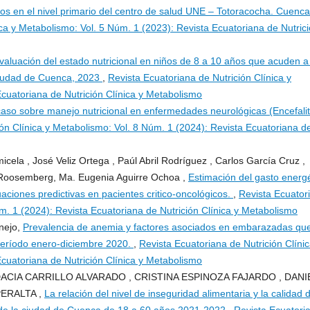
s en el nivel primario del centro de salud UNE – Totoracocha. Cuenca
ica y Metabolismo: Vol. 5 Núm. 1 (2023): Revista Ecuatoriana de Nutric
valuación del estado nutricional en niños de 8 a 10 años que acuden a
ciudad de Cuenca, 2023
,
Revista Ecuatoriana de Nutrición Clínica y
cuatoriana de Nutrición Clínica y Metabolismo
caso sobre manejo nutricional en enfermedades neurológicas (Encefalit
ión Clínica y Metabolismo: Vol. 8 Núm. 1 (2024): Revista Ecuatoriana d
ela , José Veliz Ortega , Paúl Abril Rodríguez , Carlos García Cruz ,
 Roosemberg, Ma. Eugenia Aguirre Ochoa ,
Estimación del gasto energé
aciones predictivas en pacientes critico-oncológicos.
,
Revista Ecuator
úm. 1 (2024): Revista Ecuatoriana de Nutrición Clínica y Metabolismo
nejo,
Prevalencia de anemia y factores asociados en embarazadas qu
 período enero-diciembre 2020.
,
Revista Ecuatoriana de Nutrición Clínic
cuatoriana de Nutrición Clínica y Metabolismo
IA CARRILLO ALVARADO , CRISTINA ESPINOZA FAJARDO , DANI
PERALTA ,
La relación del nivel de inseguridad alimentaria y la calidad d
s de la ciudad de Cuenca de 18 a 60 años 2021-2022
,
Revista Ecuatori