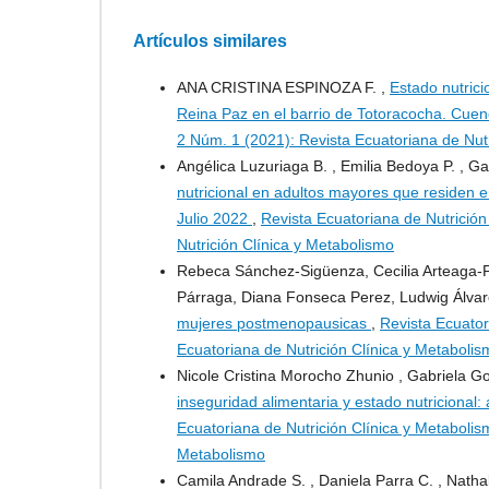
Artículos similares
ANA CRISTINA ESPINOZA F. ,
Estado nutric
Reina Paz en el barrio de Totoracocha. Cu
2 Núm. 1 (2021): Revista Ecuatoriana de Nut
Angélica Luzuriaga B. , Emilia Bedoya P. , G
nutricional en adultos mayores que residen e
Julio 2022
,
Revista Ecuatoriana de Nutrición
Nutrición Clínica y Metabolismo
Rebeca Sánchez-Sigüenza, Cecilia Arteaga-P
Párraga, Diana Fonseca Perez, Ludwig Álva
mujeres postmenopausicas
,
Revista Ecuator
Ecuatoriana de Nutrición Clínica y Metabolis
Nicole Cristina Morocho Zhunio , Gabriela 
inseguridad alimentaria y estado nutricional
Ecuatoriana de Nutrición Clínica y Metabolis
Metabolismo
Camila Andrade S. , Daniela Parra C. , Natha