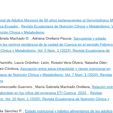
ional de Adultos Mayores de 60 años pertenecientes al Gerontológico M
enca-Ecuador
,
Revista Ecuatoriana de Nutrición Clínica y Metabolismo: V
rición Clínica y Metabolismo
abriela Machado O. , Adriana Orellana Paucar,
Sarcopenia y estado
n los centros geriátricos de la ciudad de Cuenca en el período Febrero
 Clínica y Metabolismo: Vol. 5 Núm. 1 (2023): Revista Ecuatoriana de
azmiño, Laura Ordoñez- León, Rossini Vera-Olvera, Natasha Giler-
rez-Córdova,
Asociación entre agua intracelular y riesgo nutricional en
iana de Nutrición Clínica y Metabolismo: Vol. 7 Núm. 1 (2024): Revista
mo
Gomezcoello Guerrero , María Gabriela Machado Orellana,
Relación ent
: abordaje en los niños del programa ETI Cuenca, 2024.
,
Revista
mo: Vol. 10 Núm. 1 (2025): Revista Ecuatoriana de Nutrición Clínica y
lia Sánchez P. ,
Estado nutricional y hábitos alimentarios de los adultos