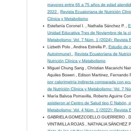
mayores entre 65 a 75 años de edad atendido
2022
,
Revista Ecuatoriana de Nutrición Clín
Clínica y Metabolismo
Estefanía Coronel I. , Nathalia Sánchez P. ,
E
Unidad Educativa Tres de Noviembre de la 
Metabolismo: Vol. 7 Núm. 1 (2024): Revista E
Lizbeth Polo , Andrea Estrella P.,
Estudio de 
Autoinmune)
,
Revista Ecuatoriana de Nutric
Nutrición Clínica y Metabolismo
Miguel Chung Sang , Christian Macanchi Namic
Aquiles Bowen , Edison Martinez, Fernando
por calorimetría indirecta comparada con ecu
de Nutrición Clínica y Metabolismo: Vol. 7 N
María Balvoa Pomavilla, Roberto Aguirre Cor
asistieron al Centro de Salud tipo C Nabón,
Metabolismo: Vol. 4 Núm. 1 (2022): Revista E
GABRIELA GOMEZCOELLO GUERRERO , DAC
VINTIMILLA ROJAS , NATHALIA SÁNCHEZ 
dieta de los adultos Venezolanos residente