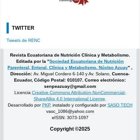
TWITTER
Tweets de RENC
Revista Ecuatoriana de Nutrición Clínica y Metabolismo.
Editada por la "
Sociedad Ecuatoriana de Nutrición
Parenteral, Enteral, Clínica y Metabolismo. Núcleo Azuay
" ,
Dirección:
Av. Miguel Cordero 6-140 y Av. Solano,
Cuenca-
Ecuador, Código Postal: 010107. Correo electrónico:
senpeazuay@gmail.com
Licencia
Creative Commons Attribution-NonCommercial-
ShareAlike 4.0 International License
.
Desarrollado por
PKP
, instalado y configurado por
SASO TECH
vasc_1086@yahoo.com
eISSN: 3073-1097
Copyright ©2025