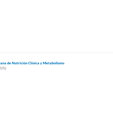
iana de Nutrición Clínica y Metabolismo
025)