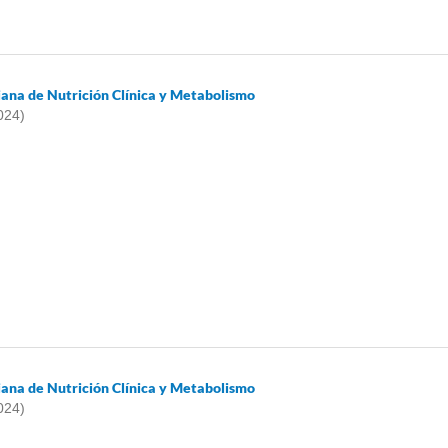
iana de Nutrición Clínica y Metabolismo
024)
iana de Nutrición Clínica y Metabolismo
024)