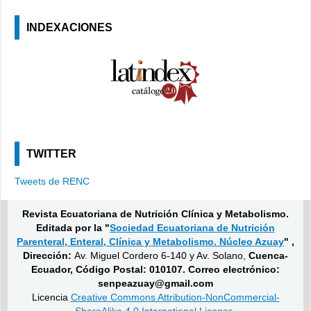
INDEXACIONES
TWITTER
Tweets de RENC
Revista Ecuatoriana de Nutrición Clínica y Metabolismo.
Editada por la "
Sociedad Ecuatoriana de Nutrición
Parenteral, Enteral, Clínica y Metabolismo. Núcleo Azuay
" ,
Dirección:
Av. Miguel Cordero 6-140 y Av. Solano,
Cuenca-
Ecuador, Código Postal: 010107. Correo electrónico:
senpeazuay@gmail.com
Licencia
Creative Commons Attribution-NonCommercial-
ShareAlike 4.0 International License
.