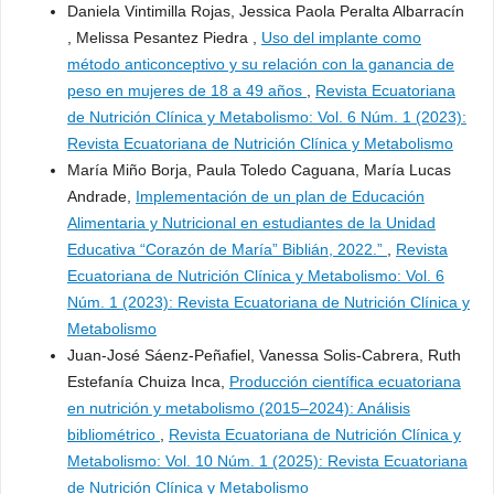
Daniela Vintimilla Rojas, Jessica Paola Peralta Albarracín
, Melissa Pesantez Piedra ,
Uso del implante como
método anticonceptivo y su relación con la ganancia de
peso en mujeres de 18 a 49 años
,
Revista Ecuatoriana
de Nutrición Clínica y Metabolismo: Vol. 6 Núm. 1 (2023):
Revista Ecuatoriana de Nutrición Clínica y Metabolismo
María Miño Borja, Paula Toledo Caguana, María Lucas
Andrade,
Implementación de un plan de Educación
Alimentaria y Nutricional en estudiantes de la Unidad
Educativa “Corazón de María” Biblián, 2022.”
,
Revista
Ecuatoriana de Nutrición Clínica y Metabolismo: Vol. 6
Núm. 1 (2023): Revista Ecuatoriana de Nutrición Clínica y
Metabolismo
Juan-José Sáenz-Peñafiel, Vanessa Solis-Cabrera, Ruth
Estefanía Chuiza Inca,
Producción científica ecuatoriana
en nutrición y metabolismo (2015–2024): Análisis
bibliométrico
,
Revista Ecuatoriana de Nutrición Clínica y
Metabolismo: Vol. 10 Núm. 1 (2025): Revista Ecuatoriana
de Nutrición Clínica y Metabolismo