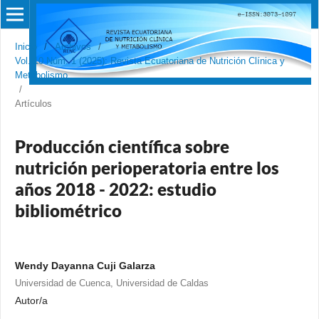
Inicio
/
Archivos
/
Vol. 10 Núm. 1 (2025): Revista Ecuatoriana de Nutrición Clínica y
Metabolismo
/
Artículos
Producción científica sobre
nutrición perioperatoria entre los
años 2018 - 2022: estudio
bibliométrico
Wendy Dayanna Cuji Galarza
Universidad de Cuenca, Universidad de Caldas
Autor/a