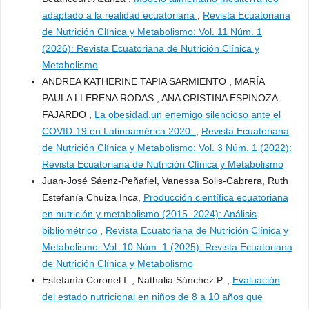
adaptado a la realidad ecuatoriana
,
Revista Ecuatoriana
de Nutrición Clínica y Metabolismo: Vol. 11 Núm. 1
(2026): Revista Ecuatoriana de Nutrición Clínica y
Metabolismo
ANDREA KATHERINE TAPIA SARMIENTO , MARÍA
PAULA LLERENA RODAS , ANA CRISTINA ESPINOZA
FAJARDO ,
La obesidad,un enemigo silencioso ante el
COVID-19 en Latinoamérica 2020.
,
Revista Ecuatoriana
de Nutrición Clínica y Metabolismo: Vol. 3 Núm. 1 (2022):
Revista Ecuatoriana de Nutrición Clínica y Metabolismo
Juan-José Sáenz-Peñafiel, Vanessa Solis-Cabrera, Ruth
Estefanía Chuiza Inca,
Producción científica ecuatoriana
en nutrición y metabolismo (2015–2024): Análisis
bibliométrico
,
Revista Ecuatoriana de Nutrición Clínica y
Metabolismo: Vol. 10 Núm. 1 (2025): Revista Ecuatoriana
de Nutrición Clínica y Metabolismo
Estefanía Coronel I. , Nathalia Sánchez P. ,
Evaluación
del estado nutricional en niños de 8 a 10 años que