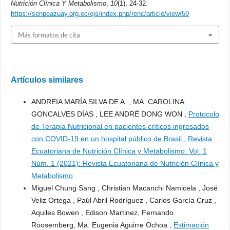
Nutrición Clínica Y Metabolismo
,
10
(1), 24-32.
https://senpeazuay.org.ec/ojs/index.php/renc/article/view/59
Más formatos de cita
Artículos similares
ANDREIA MARÍA SILVA DE A. , MA. CAROLINA
GONCALVES DÍAS , LEE ANDRÉ DONG WON ,
Protocolo
de Terapia Nutricional en pacientes críticos ingresados
con COVID-19 en un hospital público de Brasil
,
Revista
Ecuatoriana de Nutrición Clínica y Metabolismo: Vol. 1
Núm. 1 (2021): Revista Ecuatoriana de Nutrición Clínica y
Metabolismo
Miguel Chung Sang , Christian Macanchi Namicela , José
Veliz Ortega , Paúl Abril Rodríguez , Carlos García Cruz ,
Aquiles Bowen , Edison Martinez, Fernando
Roosemberg, Ma. Eugenia Aguirre Ochoa ,
Estimación