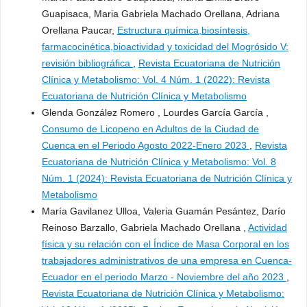
Guapisaca, Maria Gabriela Machado Orellana, Adriana
Orellana Paucar,
Estructura química,biosíntesis,
farmacocinética,bioactividad y toxicidad del Mogrósido V:
revisión bibliográfica
,
Revista Ecuatoriana de Nutrición
Clínica y Metabolismo: Vol. 4 Núm. 1 (2022): Revista
Ecuatoriana de Nutrición Clínica y Metabolismo
Glenda González Romero , Lourdes García García ,
Consumo de Licopeno en Adultos de la Ciudad de
Cuenca en el Periodo Agosto 2022-Enero 2023
,
Revista
Ecuatoriana de Nutrición Clínica y Metabolismo: Vol. 8
Núm. 1 (2024): Revista Ecuatoriana de Nutrición Clínica y
Metabolismo
María Gavilanez Ulloa, Valeria Guamán Pesántez, Darío
Reinoso Barzallo, Gabriela Machado Orellana ,
Actividad
física y su relación con el Índice de Masa Corporal en los
trabajadores administrativos de una empresa en Cuenca-
Ecuador en el periodo Marzo - Noviembre del año 2023
,
Revista Ecuatoriana de Nutrición Clínica y Metabolismo: