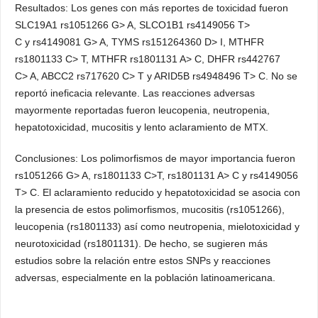
Resultados: Los genes con más reportes de toxicidad fueron
SLC19A1 rs1051266 G> A, SLCO1B1 rs4149056 T>
C y rs4149081 G> A, TYMS rs151264360 D> I, MTHFR
rs1801133 C> T, MTHFR rs1801131 A> C, DHFR rs442767
C> A, ABCC2 rs717620 C> T y ARID5B rs4948496 T> C. No se
reportó ineficacia relevante. Las reacciones adversas
mayormente reportadas fueron leucopenia, neutropenia,
hepatotoxicidad, mucositis y lento aclaramiento de MTX.
Conclusiones: Los polimorfismos de mayor importancia fueron
rs1051266 G> A, rs1801133 C>T, rs1801131 A> C y rs4149056
T> C. El aclaramiento reducido y hepatotoxicidad se asocia con
la presencia de estos polimorfismos, mucositis (rs1051266),
leucopenia (rs1801133) así como neutropenia, mielotoxicidad y
neurotoxicidad (rs1801131). De hecho, se sugieren más
estudios sobre la relación entre estos SNPs y reacciones
adversas, especialmente en la población latinoamericana.