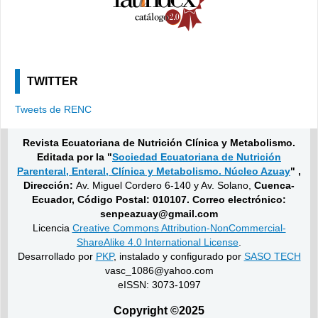
TWITTER
Tweets de RENC
Revista Ecuatoriana de Nutrición Clínica y Metabolismo.
Editada por la "
Sociedad Ecuatoriana de Nutrición
Parenteral, Enteral, Clínica y Metabolismo. Núcleo Azuay
" ,
Dirección:
Av. Miguel Cordero 6-140 y Av. Solano,
Cuenca-
Ecuador, Código Postal: 010107. Correo electrónico:
senpeazuay@gmail.com
Licencia
Creative Commons Attribution-NonCommercial-
ShareAlike 4.0 International License
.
Desarrollado por
PKP
, instalado y configurado por
SASO TECH
vasc_1086@yahoo.com
eISSN: 3073-1097
Copyright ©2025