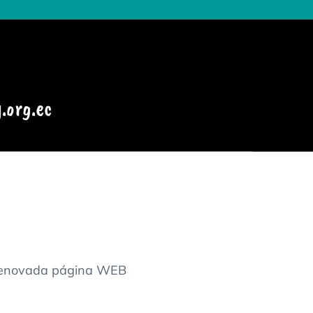
org.ec
y renovada página WEB