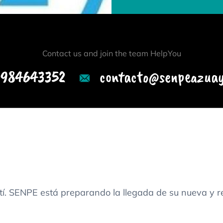
Contact us and join the team HelpYou
984643352
contacto@senpeazuay.
tí. SENPE está preparando la llegada de su nueva 