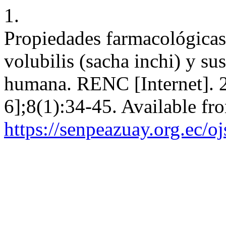
1.
Propiedades farmacológicas 
volubilis (sacha inchi) y su
humana. RENC [Internet]. 2
6];8(1):34-45. Available fr
https://senpeazuay.org.ec/o