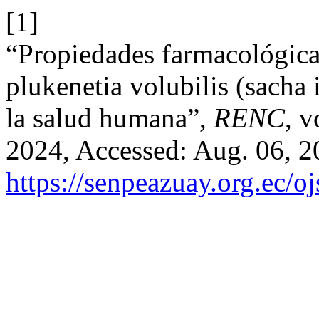
[1]
“Propiedades farmacológicas
plukenetia volubilis (sacha 
la salud humana”,
RENC
, v
2024, Accessed: Aug. 06, 20
https://senpeazuay.org.ec/o