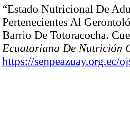
“Estado Nutricional De Ad
Pertenecientes Al Gerontol
Barrio De Totoracocha. Cu
Ecuatoriana De Nutrición 
https://senpeazuay.org.ec/o