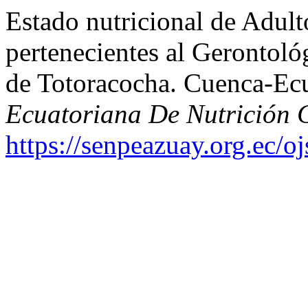
Estado nutricional de Adul
pertenecientes al Gerontoló
de Totoracocha. Cuenca-Ec
Ecuatoriana De Nutrición 
https://senpeazuay.org.ec/o