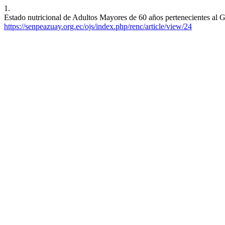
1.
Estado nutricional de Adultos Mayores de 60 años pertenecientes al
https://senpeazuay.org.ec/ojs/index.php/renc/article/view/24